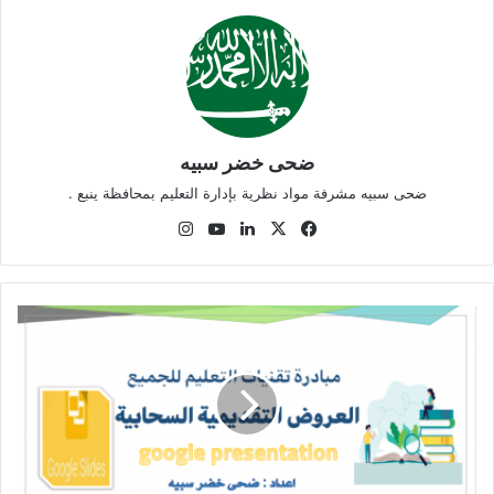
ضحى خضر سبيه
ضحى سبيه مشرفة مواد نظرية بإدارة التعليم بمحافظة ينبع .
‫X
فيسبوك
لينكدإن
‫YouTube
انستقرام
العروض
التقديمية
السحابية
Google
Presentation