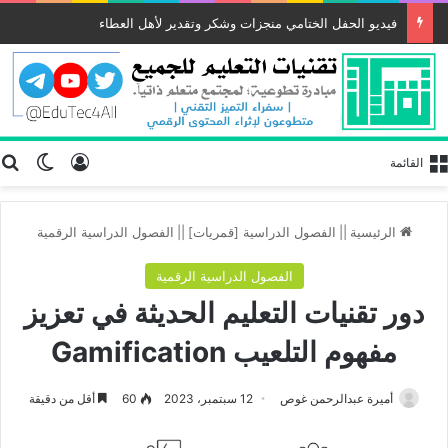
فيديو الحفل الختامي منجزات وشكر وتقدير لأهل العطاء
تسجيل الد
ب
الوضع
القائمة
الرئيسية
||
الفصول الدراسية [قمريات]
||
الفصول الدراسية الرقمية
الفصول الدراسية الرقمية
دور تقنيات التعليم الحديثة في تعزيز
مفهوم التلعيب Gamification
أميرة عبدالرحمن غوص
12 سبتمبر، 2023
60
أقل من دقيقة