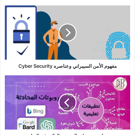
مفهوم
الأمن
السيبراني
وعناصره
Cyber
Security
مفهوم الأمن السيبراني وعناصره Cyber Security
توظيف
روبوتات
الدردشة
الذكية
في
التعليم